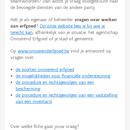
beantwoorden? Dan wordt je vraag doorgestuurd naar
Persoon of collectief
de bevoegde diensten van de andere partij.
Downloads
Heb je als eigenaar of beheerder
vragen over werken
aan erfgoed
?
Op onze website lees je bij wie je
Hergebruik
terecht kan
, afhankelijk van je situatie: het agentschap
Onroerend Erfgoed of je stad of gemeente.
Aanmelden
Op
www.onroerenderfgoed.be
vind je antwoord op
vragen over:
de soorten onroerend erfgoed
de mogelijkheden voor financiële ondersteuning
de procedure en rechtsgevolgen van een
bescherming
de procedure en rechtsgevolgen van een vaststelling
van een inventaris
Over welke fiche gaat jouw vraag?