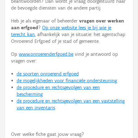
beantwoorden? Dan wordt je vraag doorgestuurd naar
Persoon of collectief
de bevoegde diensten van de andere partij.
Downloads
Heb je als eigenaar of beheerder
vragen over werken
aan erfgoed
?
Op onze website lees je bij wie je
Hergebruik
terecht kan
, afhankelijk van je situatie: het agentschap
Onroerend Erfgoed of je stad of gemeente.
Aanmelden
Op
www.onroerenderfgoed.be
vind je antwoord op
vragen over:
de soorten onroerend erfgoed
de mogelijkheden voor financiële ondersteuning
de procedure en rechtsgevolgen van een
bescherming
de procedure en rechtsgevolgen van een vaststelling
van een inventaris
Over welke fiche gaat jouw vraag?