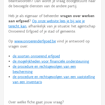
beantwoorden? Dan wordt je vraag doorgestuurd naar
Persoon of collectief
de bevoegde diensten van de andere partij.
Downloads
Heb je als eigenaar of beheerder
vragen over werken
aan erfgoed
?
Op onze website lees je bij wie je
Hergebruik
terecht kan
, afhankelijk van je situatie: het agentschap
Onroerend Erfgoed of je stad of gemeente.
Aanmelden
Op
www.onroerenderfgoed.be
vind je antwoord op
vragen over:
de soorten onroerend erfgoed
de mogelijkheden voor financiële ondersteuning
de procedure en rechtsgevolgen van een
bescherming
de procedure en rechtsgevolgen van een vaststelling
van een inventaris
Over welke fiche gaat jouw vraag?