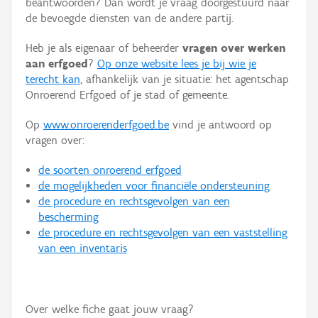
beantwoorden? Dan wordt je vraag doorgestuurd naar
Persoon of collectief
de bevoegde diensten van de andere partij.
Downloads
Heb je als eigenaar of beheerder
vragen over werken
aan erfgoed
?
Op onze website lees je bij wie je
Hergebruik
terecht kan
, afhankelijk van je situatie: het agentschap
Onroerend Erfgoed of je stad of gemeente.
Aanmelden
Op
www.onroerenderfgoed.be
vind je antwoord op
vragen over:
de soorten onroerend erfgoed
de mogelijkheden voor financiële ondersteuning
de procedure en rechtsgevolgen van een
bescherming
de procedure en rechtsgevolgen van een vaststelling
van een inventaris
Over welke fiche gaat jouw vraag?