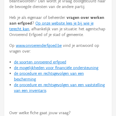
beantwoorden? Dan wordt je vraag doorgestuurd naar
Persoon of collectief
de bevoegde diensten van de andere partij.
Downloads
Heb je als eigenaar of beheerder
vragen over werken
aan erfgoed
?
Op onze website lees je bij wie je
Hergebruik
terecht kan
, afhankelijk van je situatie: het agentschap
Onroerend Erfgoed of je stad of gemeente.
Aanmelden
Op
www.onroerenderfgoed.be
vind je antwoord op
vragen over:
de soorten onroerend erfgoed
de mogelijkheden voor financiële ondersteuning
de procedure en rechtsgevolgen van een
bescherming
de procedure en rechtsgevolgen van een vaststelling
van een inventaris
Over welke fiche gaat jouw vraag?