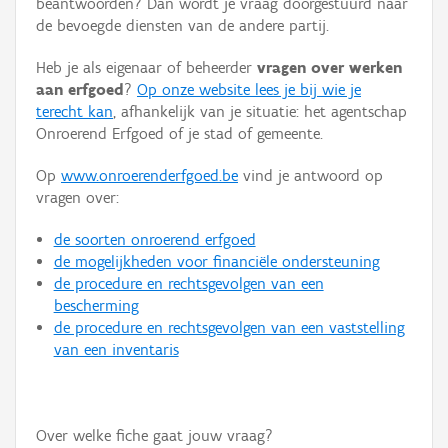
beantwoorden? Dan wordt je vraag doorgestuurd naar
Persoon of collectief
de bevoegde diensten van de andere partij.
Downloads
Heb je als eigenaar of beheerder
vragen over werken
aan erfgoed
?
Op onze website lees je bij wie je
Hergebruik
terecht kan
, afhankelijk van je situatie: het agentschap
Onroerend Erfgoed of je stad of gemeente.
Aanmelden
Op
www.onroerenderfgoed.be
vind je antwoord op
vragen over:
de soorten onroerend erfgoed
de mogelijkheden voor financiële ondersteuning
de procedure en rechtsgevolgen van een
bescherming
de procedure en rechtsgevolgen van een vaststelling
van een inventaris
Over welke fiche gaat jouw vraag?