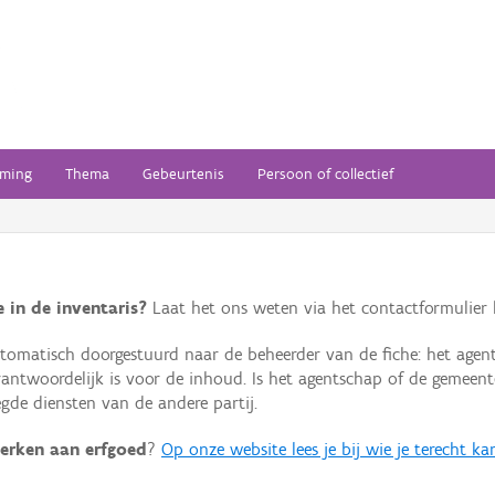
ming
Thema
Gebeurtenis
Persoon of collectief
 in de inventaris?
Laat het ons weten via het contactformulier h
omatisch doorgestuurd naar de beheerder van de fiche: het agen
verantwoordelijk is voor de inhoud. Is het agentschap of de geme
de diensten van de andere partij.
erken aan erfgoed
?
Op onze website lees je bij wie je terecht ka