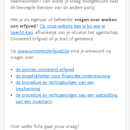
beantwoorden? Dan wordt je vraag doorgestuurd naar
Persoon of collectief
de bevoegde diensten van de andere partij.
Downloads
Heb je als eigenaar of beheerder
vragen over werken
aan erfgoed
?
Op onze website lees je bij wie je
Hergebruik
terecht kan
, afhankelijk van je situatie: het agentschap
Onroerend Erfgoed of je stad of gemeente.
Aanmelden
Op
www.onroerenderfgoed.be
vind je antwoord op
vragen over:
de soorten onroerend erfgoed
de mogelijkheden voor financiële ondersteuning
de procedure en rechtsgevolgen van een
bescherming
de procedure en rechtsgevolgen van een vaststelling
van een inventaris
Over welke fiche gaat jouw vraag?