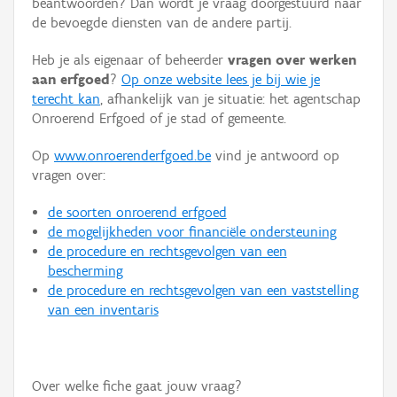
beantwoorden? Dan wordt je vraag doorgestuurd naar
Persoon of collectief
de bevoegde diensten van de andere partij.
Downloads
Heb je als eigenaar of beheerder
vragen over werken
aan erfgoed
?
Op onze website lees je bij wie je
Hergebruik
terecht kan
, afhankelijk van je situatie: het agentschap
Onroerend Erfgoed of je stad of gemeente.
Aanmelden
Op
www.onroerenderfgoed.be
vind je antwoord op
vragen over:
de soorten onroerend erfgoed
de mogelijkheden voor financiële ondersteuning
de procedure en rechtsgevolgen van een
bescherming
de procedure en rechtsgevolgen van een vaststelling
van een inventaris
Over welke fiche gaat jouw vraag?