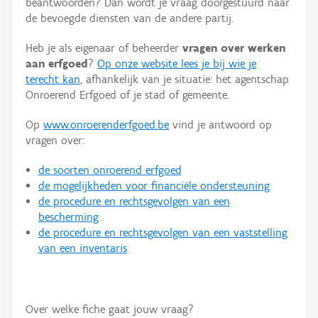
beantwoorden? Dan wordt je vraag doorgestuurd naar
Persoon of collectief
de bevoegde diensten van de andere partij.
Downloads
Heb je als eigenaar of beheerder
vragen over werken
aan erfgoed
?
Op onze website lees je bij wie je
Hergebruik
terecht kan
, afhankelijk van je situatie: het agentschap
Onroerend Erfgoed of je stad of gemeente.
Aanmelden
Op
www.onroerenderfgoed.be
vind je antwoord op
vragen over:
de soorten onroerend erfgoed
de mogelijkheden voor financiële ondersteuning
de procedure en rechtsgevolgen van een
bescherming
de procedure en rechtsgevolgen van een vaststelling
van een inventaris
Over welke fiche gaat jouw vraag?