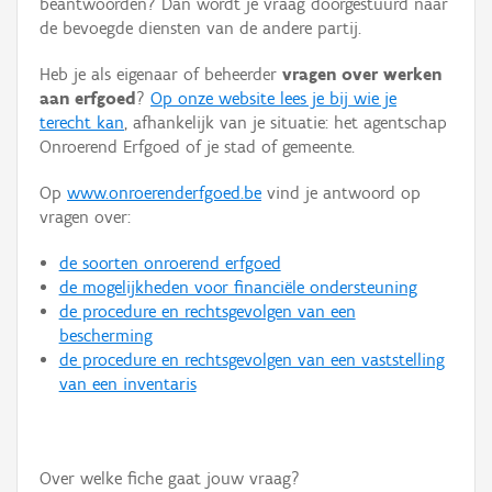
beantwoorden? Dan wordt je vraag doorgestuurd naar
Persoon of collectief
de bevoegde diensten van de andere partij.
Downloads
Heb je als eigenaar of beheerder
vragen over werken
aan erfgoed
?
Op onze website lees je bij wie je
Hergebruik
terecht kan
, afhankelijk van je situatie: het agentschap
Onroerend Erfgoed of je stad of gemeente.
Aanmelden
Op
www.onroerenderfgoed.be
vind je antwoord op
vragen over:
de soorten onroerend erfgoed
de mogelijkheden voor financiële ondersteuning
de procedure en rechtsgevolgen van een
bescherming
de procedure en rechtsgevolgen van een vaststelling
van een inventaris
Over welke fiche gaat jouw vraag?