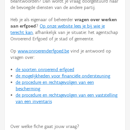
beantwoorden? Dan wordt je vraag doorgestuurd naar
Persoon of collectief
de bevoegde diensten van de andere partij.
Downloads
Heb je als eigenaar of beheerder
vragen over werken
aan erfgoed
?
Op onze website lees je bij wie je
Hergebruik
terecht kan
, afhankelijk van je situatie: het agentschap
Onroerend Erfgoed of je stad of gemeente.
Aanmelden
Op
www.onroerenderfgoed.be
vind je antwoord op
vragen over:
de soorten onroerend erfgoed
de mogelijkheden voor financiële ondersteuning
de procedure en rechtsgevolgen van een
bescherming
de procedure en rechtsgevolgen van een vaststelling
van een inventaris
Over welke fiche gaat jouw vraag?