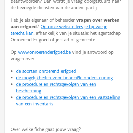
beantwoorden? Dan wordt je vraag doorgestuurd naar
Persoon of collectief
de bevoegde diensten van de andere partij.
Downloads
Heb je als eigenaar of beheerder
vragen over werken
aan erfgoed
?
Op onze website lees je bij wie je
Hergebruik
terecht kan
, afhankelijk van je situatie: het agentschap
Onroerend Erfgoed of je stad of gemeente.
Aanmelden
Op
www.onroerenderfgoed.be
vind je antwoord op
vragen over:
de soorten onroerend erfgoed
de mogelijkheden voor financiële ondersteuning
de procedure en rechtsgevolgen van een
bescherming
de procedure en rechtsgevolgen van een vaststelling
van een inventaris
Over welke fiche gaat jouw vraag?