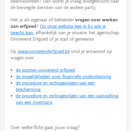
beantwoorden? Dan wordt je vraag doorgestuurd naar
Persoon of collectief
de bevoegde diensten van de andere partij.
Downloads
Heb je als eigenaar of beheerder
vragen over werken
aan erfgoed
?
Op onze website lees je bij wie je
Hergebruik
terecht kan
, afhankelijk van je situatie: het agentschap
Onroerend Erfgoed of je stad of gemeente.
Aanmelden
Op
www.onroerenderfgoed.be
vind je antwoord op
vragen over:
de soorten onroerend erfgoed
de mogelijkheden voor financiële ondersteuning
de procedure en rechtsgevolgen van een
bescherming
de procedure en rechtsgevolgen van een vaststelling
van een inventaris
Over welke fiche gaat jouw vraag?