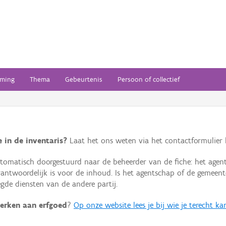
ming
Thema
Gebeurtenis
Persoon of collectief
 in de inventaris?
Laat het ons weten via het contactformulier h
omatisch doorgestuurd naar de beheerder van de fiche: het agen
verantwoordelijk is voor de inhoud. Is het agentschap of de geme
de diensten van de andere partij.
erken aan erfgoed
?
Op onze website lees je bij wie je terecht ka