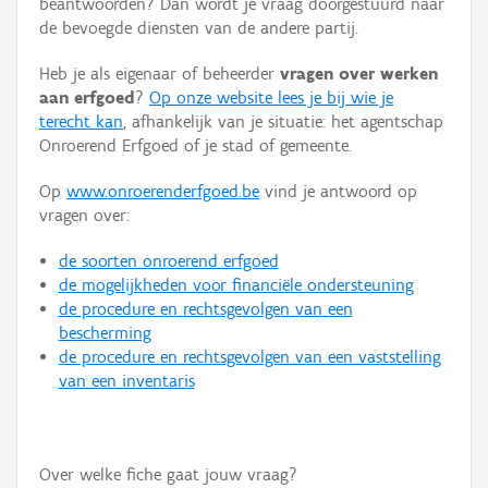
beantwoorden? Dan wordt je vraag doorgestuurd naar
Persoon of collectief
de bevoegde diensten van de andere partij.
Downloads
Heb je als eigenaar of beheerder
vragen over werken
aan erfgoed
?
Op onze website lees je bij wie je
Hergebruik
terecht kan
, afhankelijk van je situatie: het agentschap
Onroerend Erfgoed of je stad of gemeente.
Aanmelden
Op
www.onroerenderfgoed.be
vind je antwoord op
vragen over:
de soorten onroerend erfgoed
de mogelijkheden voor financiële ondersteuning
de procedure en rechtsgevolgen van een
bescherming
de procedure en rechtsgevolgen van een vaststelling
van een inventaris
Over welke fiche gaat jouw vraag?