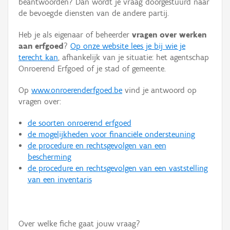
beantwoorden? Dan wordt je vraag doorgestuurd naar
Persoon of collectief
de bevoegde diensten van de andere partij.
Downloads
Heb je als eigenaar of beheerder
vragen over werken
aan erfgoed
?
Op onze website lees je bij wie je
Hergebruik
terecht kan
, afhankelijk van je situatie: het agentschap
Onroerend Erfgoed of je stad of gemeente.
Aanmelden
Op
www.onroerenderfgoed.be
vind je antwoord op
vragen over:
de soorten onroerend erfgoed
de mogelijkheden voor financiële ondersteuning
de procedure en rechtsgevolgen van een
bescherming
de procedure en rechtsgevolgen van een vaststelling
van een inventaris
Over welke fiche gaat jouw vraag?