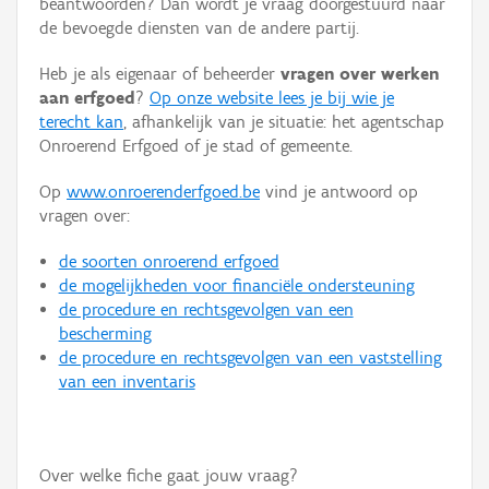
beantwoorden? Dan wordt je vraag doorgestuurd naar
Persoon of collectief
de bevoegde diensten van de andere partij.
Downloads
Heb je als eigenaar of beheerder
vragen over werken
aan erfgoed
?
Op onze website lees je bij wie je
Hergebruik
terecht kan
, afhankelijk van je situatie: het agentschap
Onroerend Erfgoed of je stad of gemeente.
Aanmelden
Op
www.onroerenderfgoed.be
vind je antwoord op
vragen over:
de soorten onroerend erfgoed
de mogelijkheden voor financiële ondersteuning
de procedure en rechtsgevolgen van een
bescherming
de procedure en rechtsgevolgen van een vaststelling
van een inventaris
Over welke fiche gaat jouw vraag?