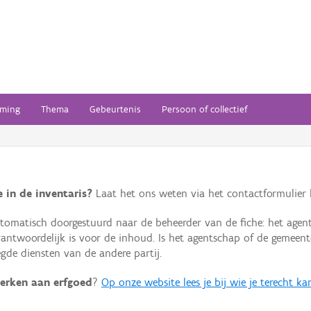
ming
Thema
Gebeurtenis
Persoon of collectief
 in de inventaris?
Laat het ons weten via het contactformulier h
omatisch doorgestuurd naar de beheerder van de fiche: het agen
verantwoordelijk is voor de inhoud. Is het agentschap of de geme
de diensten van de andere partij.
erken aan erfgoed
?
Op onze website lees je bij wie je terecht ka