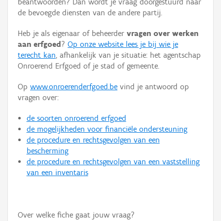
beantwoorden? Dan wordt je vraag doorgestuurd naar
Persoon of collectief
de bevoegde diensten van de andere partij.
Downloads
Heb je als eigenaar of beheerder
vragen over werken
aan erfgoed
?
Op onze website lees je bij wie je
Hergebruik
terecht kan
, afhankelijk van je situatie: het agentschap
Onroerend Erfgoed of je stad of gemeente.
Aanmelden
Op
www.onroerenderfgoed.be
vind je antwoord op
vragen over:
de soorten onroerend erfgoed
de mogelijkheden voor financiële ondersteuning
de procedure en rechtsgevolgen van een
bescherming
de procedure en rechtsgevolgen van een vaststelling
van een inventaris
Over welke fiche gaat jouw vraag?