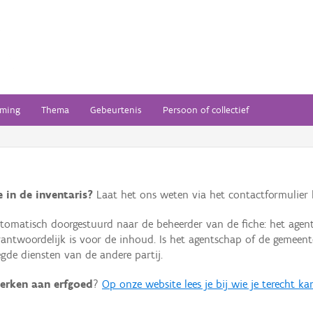
ming
Thema
Gebeurtenis
Persoon of collectief
 in de inventaris?
Laat het ons weten via het contactformulier h
omatisch doorgestuurd naar de beheerder van de fiche: het agen
verantwoordelijk is voor de inhoud. Is het agentschap of de geme
de diensten van de andere partij.
erken aan erfgoed
?
Op onze website lees je bij wie je terecht ka