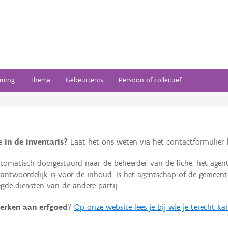
ming
Thema
Gebeurtenis
Persoon of collectief
 in de inventaris?
Laat het ons weten via het contactformulier h
omatisch doorgestuurd naar de beheerder van de fiche: het agen
verantwoordelijk is voor de inhoud. Is het agentschap of de geme
de diensten van de andere partij.
erken aan erfgoed
?
Op onze website lees je bij wie je terecht ka