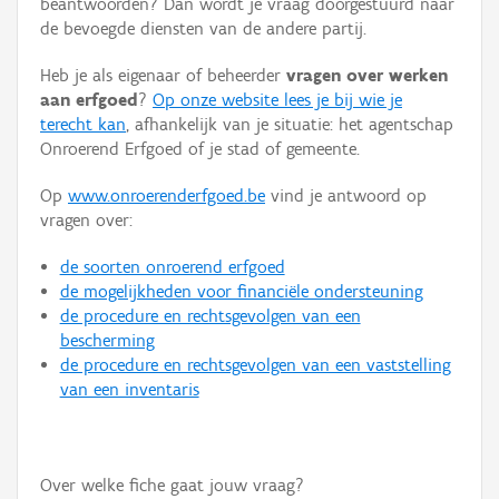
beantwoorden? Dan wordt je vraag doorgestuurd naar
Persoon of collectief
de bevoegde diensten van de andere partij.
Downloads
Heb je als eigenaar of beheerder
vragen over werken
aan erfgoed
?
Op onze website lees je bij wie je
Hergebruik
terecht kan
, afhankelijk van je situatie: het agentschap
Onroerend Erfgoed of je stad of gemeente.
Aanmelden
Op
www.onroerenderfgoed.be
vind je antwoord op
vragen over:
de soorten onroerend erfgoed
de mogelijkheden voor financiële ondersteuning
de procedure en rechtsgevolgen van een
bescherming
de procedure en rechtsgevolgen van een vaststelling
van een inventaris
Over welke fiche gaat jouw vraag?