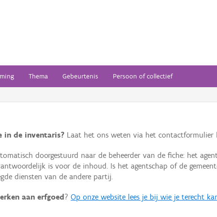
ming
Thema
Gebeurtenis
Persoon of collectief
 in de inventaris?
Laat het ons weten via het contactformulier h
omatisch doorgestuurd naar de beheerder van de fiche: het agen
verantwoordelijk is voor de inhoud. Is het agentschap of de geme
de diensten van de andere partij.
erken aan erfgoed
?
Op onze website lees je bij wie je terecht ka