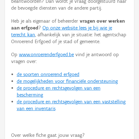
beantwoorden? Dan wordt je vraag doorgestuurd naar
Persoon of collectief
de bevoegde diensten van de andere partij.
Downloads
Heb je als eigenaar of beheerder
vragen over werken
aan erfgoed
?
Op onze website lees je bij wie je
Hergebruik
terecht kan
, afhankelijk van je situatie: het agentschap
Onroerend Erfgoed of je stad of gemeente.
Aanmelden
Op
www.onroerenderfgoed.be
vind je antwoord op
vragen over:
de soorten onroerend erfgoed
de mogelijkheden voor financiële ondersteuning
de procedure en rechtsgevolgen van een
bescherming
de procedure en rechtsgevolgen van een vaststelling
van een inventaris
Over welke fiche gaat jouw vraag?