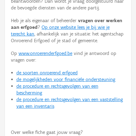
beantwoorden? Dan wordt je vraag doorgestuurd naar
Persoon of collectief
de bevoegde diensten van de andere partij.
Downloads
Heb je als eigenaar of beheerder
vragen over werken
aan erfgoed
?
Op onze website lees je bij wie je
Hergebruik
terecht kan
, afhankelijk van je situatie: het agentschap
Onroerend Erfgoed of je stad of gemeente.
Aanmelden
Op
www.onroerenderfgoed.be
vind je antwoord op
vragen over:
de soorten onroerend erfgoed
de mogelijkheden voor financiële ondersteuning
de procedure en rechtsgevolgen van een
bescherming
de procedure en rechtsgevolgen van een vaststelling
van een inventaris
Over welke fiche gaat jouw vraag?