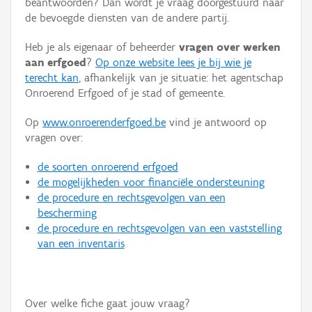
beantwoorden? Dan wordt je vraag doorgestuurd naar
Persoon of collectief
de bevoegde diensten van de andere partij.
Downloads
Heb je als eigenaar of beheerder
vragen over werken
aan erfgoed
?
Op onze website lees je bij wie je
Hergebruik
terecht kan
, afhankelijk van je situatie: het agentschap
Onroerend Erfgoed of je stad of gemeente.
Aanmelden
Op
www.onroerenderfgoed.be
vind je antwoord op
vragen over:
de soorten onroerend erfgoed
de mogelijkheden voor financiële ondersteuning
de procedure en rechtsgevolgen van een
bescherming
de procedure en rechtsgevolgen van een vaststelling
van een inventaris
Over welke fiche gaat jouw vraag?