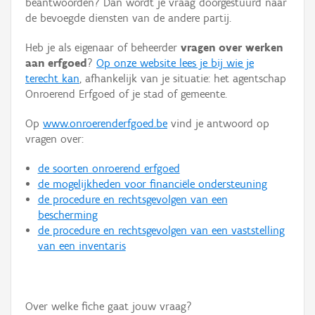
beantwoorden? Dan wordt je vraag doorgestuurd naar
Persoon of collectief
de bevoegde diensten van de andere partij.
Downloads
Heb je als eigenaar of beheerder
vragen over werken
aan erfgoed
?
Op onze website lees je bij wie je
Hergebruik
terecht kan
, afhankelijk van je situatie: het agentschap
Onroerend Erfgoed of je stad of gemeente.
Aanmelden
Op
www.onroerenderfgoed.be
vind je antwoord op
vragen over:
de soorten onroerend erfgoed
de mogelijkheden voor financiële ondersteuning
de procedure en rechtsgevolgen van een
bescherming
de procedure en rechtsgevolgen van een vaststelling
van een inventaris
Over welke fiche gaat jouw vraag?