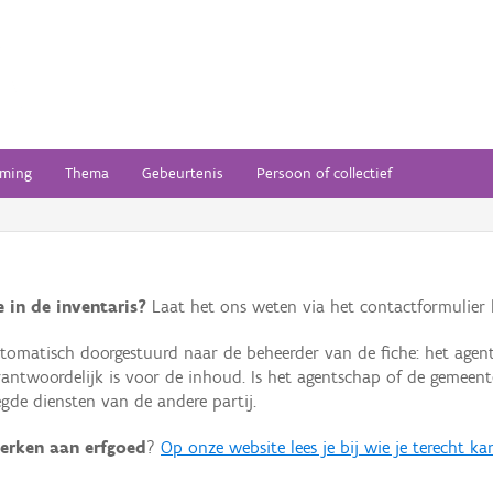
ming
Thema
Gebeurtenis
Persoon of collectief
 in de inventaris?
Laat het ons weten via het contactformulier h
omatisch doorgestuurd naar de beheerder van de fiche: het agen
verantwoordelijk is voor de inhoud. Is het agentschap of de geme
de diensten van de andere partij.
erken aan erfgoed
?
Op onze website lees je bij wie je terecht ka