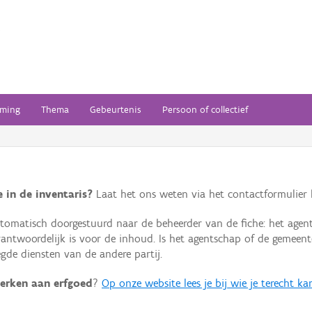
ming
Thema
Gebeurtenis
Persoon of collectief
 in de inventaris?
Laat het ons weten via het contactformulier h
omatisch doorgestuurd naar de beheerder van de fiche: het agen
verantwoordelijk is voor de inhoud. Is het agentschap of de geme
de diensten van de andere partij.
erken aan erfgoed
?
Op onze website lees je bij wie je terecht ka