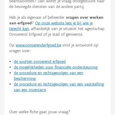
beantwoorden? Dan wordt je vraag doorgestuurd naar
Persoon of collectief
de bevoegde diensten van de andere partij.
Downloads
Heb je als eigenaar of beheerder
vragen over werken
aan erfgoed
?
Op onze website lees je bij wie je
Hergebruik
terecht kan
, afhankelijk van je situatie: het agentschap
Onroerend Erfgoed of je stad of gemeente.
Aanmelden
Op
www.onroerenderfgoed.be
vind je antwoord op
vragen over:
de soorten onroerend erfgoed
de mogelijkheden voor financiële ondersteuning
de procedure en rechtsgevolgen van een
bescherming
de procedure en rechtsgevolgen van een vaststelling
van een inventaris
Over welke fiche gaat jouw vraag?