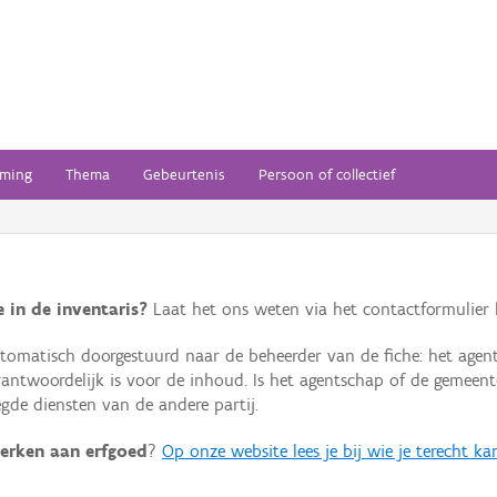
ming
Thema
Gebeurtenis
Persoon of collectief
 in de inventaris?
Laat het ons weten via het contactformulier h
omatisch doorgestuurd naar de beheerder van de fiche: het agen
verantwoordelijk is voor de inhoud. Is het agentschap of de geme
de diensten van de andere partij.
erken aan erfgoed
?
Op onze website lees je bij wie je terecht ka