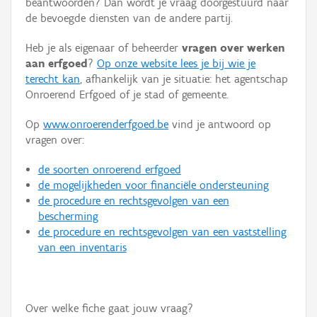
beantwoorden? Dan wordt je vraag doorgestuurd naar
Persoon of collectief
de bevoegde diensten van de andere partij.
Downloads
Heb je als eigenaar of beheerder
vragen over werken
aan erfgoed
?
Op onze website lees je bij wie je
Hergebruik
terecht kan
, afhankelijk van je situatie: het agentschap
Onroerend Erfgoed of je stad of gemeente.
Aanmelden
Op
www.onroerenderfgoed.be
vind je antwoord op
vragen over:
de soorten onroerend erfgoed
de mogelijkheden voor financiële ondersteuning
de procedure en rechtsgevolgen van een
bescherming
de procedure en rechtsgevolgen van een vaststelling
van een inventaris
Over welke fiche gaat jouw vraag?