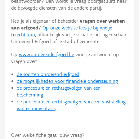
beantwoorden? Dan wordt je vraag doorgestuurd naar
Persoon of collectief
de bevoegde diensten van de andere partij.
Downloads
Heb je als eigenaar of beheerder
vragen over werken
aan erfgoed
?
Op onze website lees je bij wie je
Hergebruik
terecht kan
, afhankelijk van je situatie: het agentschap
Onroerend Erfgoed of je stad of gemeente.
Aanmelden
Op
www.onroerenderfgoed.be
vind je antwoord op
vragen over:
de soorten onroerend erfgoed
de mogelijkheden voor financiële ondersteuning
de procedure en rechtsgevolgen van een
bescherming
de procedure en rechtsgevolgen van een vaststelling
van een inventaris
Over welke fiche gaat jouw vraag?