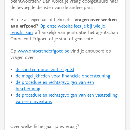
beantwoorden? Dan wordt je vraag doorgestuurd naar
Persoon of collectief
de bevoegde diensten van de andere partij.
Downloads
Heb je als eigenaar of beheerder
vragen over werken
aan erfgoed
?
Op onze website lees je bij wie je
Hergebruik
terecht kan
, afhankelijk van je situatie: het agentschap
Onroerend Erfgoed of je stad of gemeente.
Aanmelden
Op
www.onroerenderfgoed.be
vind je antwoord op
vragen over:
de soorten onroerend erfgoed
de mogelijkheden voor financiële ondersteuning
de procedure en rechtsgevolgen van een
bescherming
de procedure en rechtsgevolgen van een vaststelling
van een inventaris
Over welke fiche gaat jouw vraag?