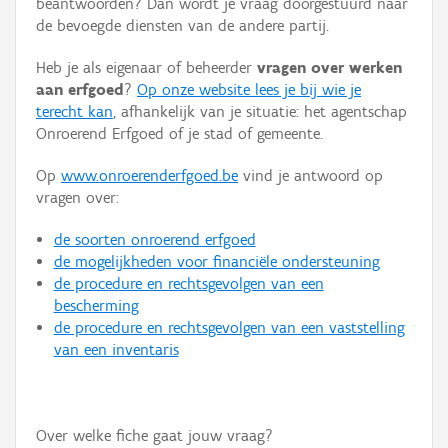
beantwoorden? Dan wordt je vraag doorgestuurd naar
Persoon of collectief
de bevoegde diensten van de andere partij.
Downloads
Heb je als eigenaar of beheerder
vragen over werken
aan erfgoed
?
Op onze website lees je bij wie je
Hergebruik
terecht kan
, afhankelijk van je situatie: het agentschap
Onroerend Erfgoed of je stad of gemeente.
Aanmelden
Op
www.onroerenderfgoed.be
vind je antwoord op
vragen over:
de soorten onroerend erfgoed
de mogelijkheden voor financiële ondersteuning
de procedure en rechtsgevolgen van een
bescherming
de procedure en rechtsgevolgen van een vaststelling
van een inventaris
Over welke fiche gaat jouw vraag?