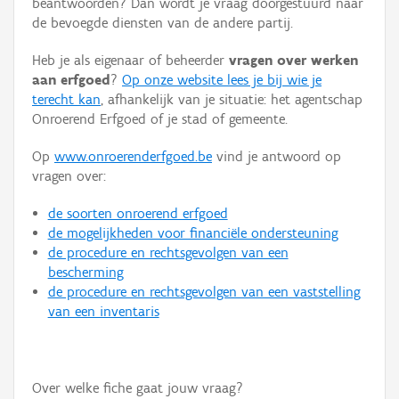
beantwoorden? Dan wordt je vraag doorgestuurd naar
Persoon of collectief
de bevoegde diensten van de andere partij.
Downloads
Heb je als eigenaar of beheerder
vragen over werken
aan erfgoed
?
Op onze website lees je bij wie je
Hergebruik
terecht kan
, afhankelijk van je situatie: het agentschap
Onroerend Erfgoed of je stad of gemeente.
Aanmelden
Op
www.onroerenderfgoed.be
vind je antwoord op
vragen over:
de soorten onroerend erfgoed
de mogelijkheden voor financiële ondersteuning
de procedure en rechtsgevolgen van een
bescherming
de procedure en rechtsgevolgen van een vaststelling
van een inventaris
Over welke fiche gaat jouw vraag?