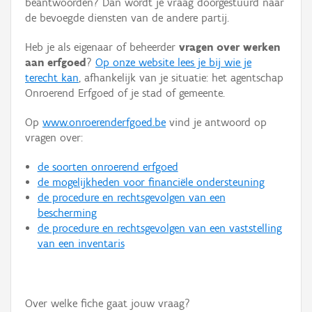
beantwoorden? Dan wordt je vraag doorgestuurd naar
Persoon of collectief
de bevoegde diensten van de andere partij.
Downloads
Heb je als eigenaar of beheerder
vragen over werken
aan erfgoed
?
Op onze website lees je bij wie je
Hergebruik
terecht kan
, afhankelijk van je situatie: het agentschap
Onroerend Erfgoed of je stad of gemeente.
Aanmelden
Op
www.onroerenderfgoed.be
vind je antwoord op
vragen over:
de soorten onroerend erfgoed
de mogelijkheden voor financiële ondersteuning
de procedure en rechtsgevolgen van een
bescherming
de procedure en rechtsgevolgen van een vaststelling
van een inventaris
Over welke fiche gaat jouw vraag?