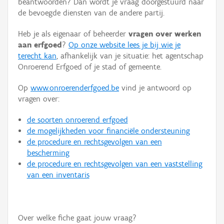
beantwoorden? Dan wordt je vraag doorgestuurd naar
Persoon of collectief
de bevoegde diensten van de andere partij.
Downloads
Heb je als eigenaar of beheerder
vragen over werken
aan erfgoed
?
Op onze website lees je bij wie je
Hergebruik
terecht kan
, afhankelijk van je situatie: het agentschap
Onroerend Erfgoed of je stad of gemeente.
Aanmelden
Op
www.onroerenderfgoed.be
vind je antwoord op
vragen over:
de soorten onroerend erfgoed
de mogelijkheden voor financiële ondersteuning
de procedure en rechtsgevolgen van een
bescherming
de procedure en rechtsgevolgen van een vaststelling
van een inventaris
Over welke fiche gaat jouw vraag?