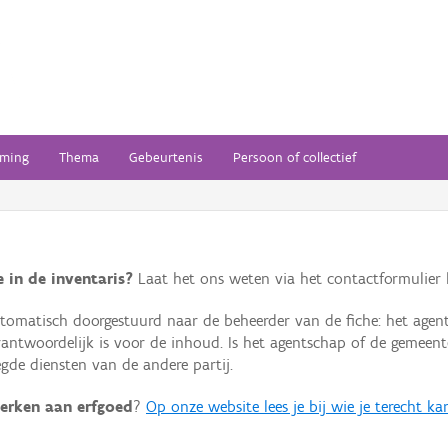
ming
Thema
Gebeurtenis
Persoon of collectief
 in de inventaris?
Laat het ons weten via het contactformulier h
omatisch doorgestuurd naar de beheerder van de fiche: het agen
verantwoordelijk is voor de inhoud. Is het agentschap of de geme
de diensten van de andere partij.
erken aan erfgoed
?
Op onze website lees je bij wie je terecht ka