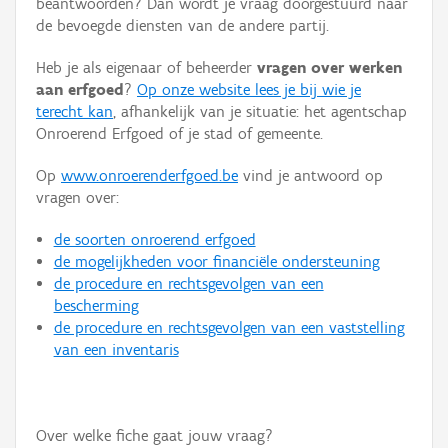
beantwoorden? Dan wordt je vraag doorgestuurd naar
Persoon of collectief
de bevoegde diensten van de andere partij.
Downloads
Heb je als eigenaar of beheerder
vragen over werken
aan erfgoed
?
Op onze website lees je bij wie je
Hergebruik
terecht kan
, afhankelijk van je situatie: het agentschap
Onroerend Erfgoed of je stad of gemeente.
Aanmelden
Op
www.onroerenderfgoed.be
vind je antwoord op
vragen over:
de soorten onroerend erfgoed
de mogelijkheden voor financiële ondersteuning
de procedure en rechtsgevolgen van een
bescherming
de procedure en rechtsgevolgen van een vaststelling
van een inventaris
Over welke fiche gaat jouw vraag?