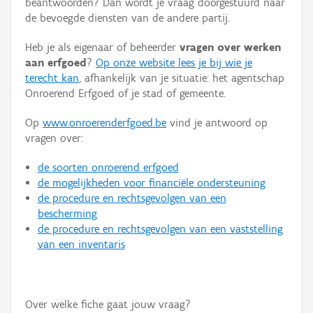
beantwoorden? Dan wordt je vraag doorgestuurd naar
Persoon of collectief
de bevoegde diensten van de andere partij.
Downloads
Heb je als eigenaar of beheerder
vragen over werken
aan erfgoed
?
Op onze website lees je bij wie je
Hergebruik
terecht kan
, afhankelijk van je situatie: het agentschap
Onroerend Erfgoed of je stad of gemeente.
Aanmelden
Op
www.onroerenderfgoed.be
vind je antwoord op
vragen over:
de soorten onroerend erfgoed
de mogelijkheden voor financiële ondersteuning
de procedure en rechtsgevolgen van een
bescherming
de procedure en rechtsgevolgen van een vaststelling
van een inventaris
Over welke fiche gaat jouw vraag?