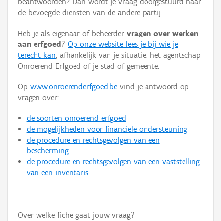
beantwoorden? Dan wordt je vraag doorgestuurd naar
Persoon of collectief
de bevoegde diensten van de andere partij.
Downloads
Heb je als eigenaar of beheerder
vragen over werken
aan erfgoed
?
Op onze website lees je bij wie je
Hergebruik
terecht kan
, afhankelijk van je situatie: het agentschap
Onroerend Erfgoed of je stad of gemeente.
Aanmelden
Op
www.onroerenderfgoed.be
vind je antwoord op
vragen over:
de soorten onroerend erfgoed
de mogelijkheden voor financiële ondersteuning
de procedure en rechtsgevolgen van een
bescherming
de procedure en rechtsgevolgen van een vaststelling
van een inventaris
Over welke fiche gaat jouw vraag?