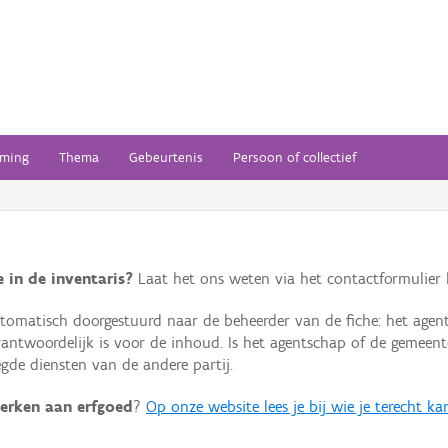
ming
Thema
Gebeurtenis
Persoon of collectief
 in de inventaris?
Laat het ons weten via het contactformulier h
omatisch doorgestuurd naar de beheerder van de fiche: het agen
verantwoordelijk is voor de inhoud. Is het agentschap of de geme
de diensten van de andere partij.
erken aan erfgoed
?
Op onze website lees je bij wie je terecht ka