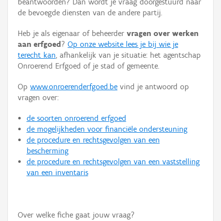
beantwoorden? Dan wordt je vraag doorgestuurd naar
Persoon of collectief
de bevoegde diensten van de andere partij.
Downloads
Heb je als eigenaar of beheerder
vragen over werken
aan erfgoed
?
Op onze website lees je bij wie je
Hergebruik
terecht kan
, afhankelijk van je situatie: het agentschap
Onroerend Erfgoed of je stad of gemeente.
Aanmelden
Op
www.onroerenderfgoed.be
vind je antwoord op
vragen over:
de soorten onroerend erfgoed
de mogelijkheden voor financiële ondersteuning
de procedure en rechtsgevolgen van een
bescherming
de procedure en rechtsgevolgen van een vaststelling
van een inventaris
Over welke fiche gaat jouw vraag?