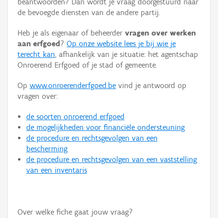
beantwoorden? Dan wordt je vraag doorgestuurd naar
Persoon of collectief
de bevoegde diensten van de andere partij.
Downloads
Heb je als eigenaar of beheerder
vragen over werken
aan erfgoed
?
Op onze website lees je bij wie je
Hergebruik
terecht kan
, afhankelijk van je situatie: het agentschap
Onroerend Erfgoed of je stad of gemeente.
Aanmelden
Op
www.onroerenderfgoed.be
vind je antwoord op
vragen over:
de soorten onroerend erfgoed
de mogelijkheden voor financiële ondersteuning
de procedure en rechtsgevolgen van een
bescherming
de procedure en rechtsgevolgen van een vaststelling
van een inventaris
Over welke fiche gaat jouw vraag?