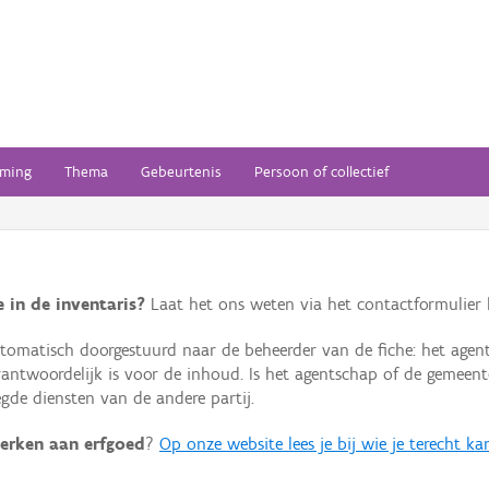
ming
Thema
Gebeurtenis
Persoon of collectief
 in de inventaris?
Laat het ons weten via het contactformulier h
omatisch doorgestuurd naar de beheerder van de fiche: het agen
verantwoordelijk is voor de inhoud. Is het agentschap of de geme
de diensten van de andere partij.
erken aan erfgoed
?
Op onze website lees je bij wie je terecht ka