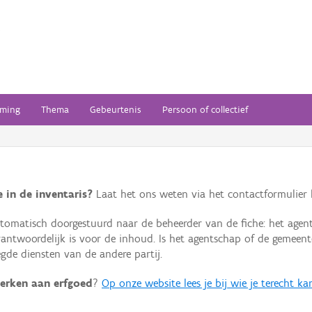
ming
Thema
Gebeurtenis
Persoon of collectief
 in de inventaris?
Laat het ons weten via het contactformulier h
omatisch doorgestuurd naar de beheerder van de fiche: het agen
verantwoordelijk is voor de inhoud. Is het agentschap of de geme
de diensten van de andere partij.
erken aan erfgoed
?
Op onze website lees je bij wie je terecht ka