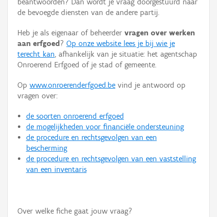
beantwoorden? Dan wordt je vraag doorgestuurd naar
Persoon of collectief
de bevoegde diensten van de andere partij.
Downloads
Heb je als eigenaar of beheerder
vragen over werken
aan erfgoed
?
Op onze website lees je bij wie je
Hergebruik
terecht kan
, afhankelijk van je situatie: het agentschap
Onroerend Erfgoed of je stad of gemeente.
Aanmelden
Op
www.onroerenderfgoed.be
vind je antwoord op
vragen over:
de soorten onroerend erfgoed
de mogelijkheden voor financiële ondersteuning
de procedure en rechtsgevolgen van een
bescherming
de procedure en rechtsgevolgen van een vaststelling
van een inventaris
Over welke fiche gaat jouw vraag?