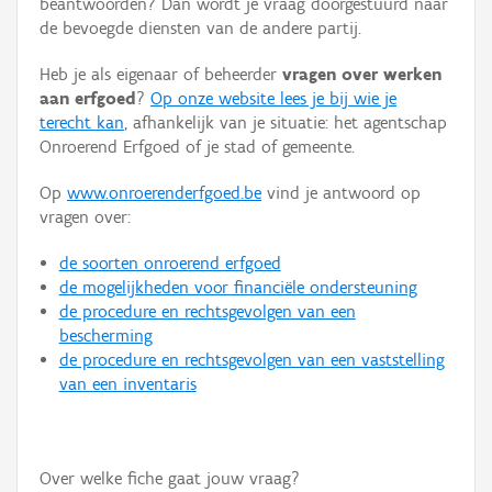
beantwoorden? Dan wordt je vraag doorgestuurd naar
Persoon of collectief
de bevoegde diensten van de andere partij.
Downloads
Heb je als eigenaar of beheerder
vragen over werken
aan erfgoed
?
Op onze website lees je bij wie je
Hergebruik
terecht kan
, afhankelijk van je situatie: het agentschap
Onroerend Erfgoed of je stad of gemeente.
Aanmelden
Op
www.onroerenderfgoed.be
vind je antwoord op
vragen over:
de soorten onroerend erfgoed
de mogelijkheden voor financiële ondersteuning
de procedure en rechtsgevolgen van een
bescherming
de procedure en rechtsgevolgen van een vaststelling
van een inventaris
Over welke fiche gaat jouw vraag?